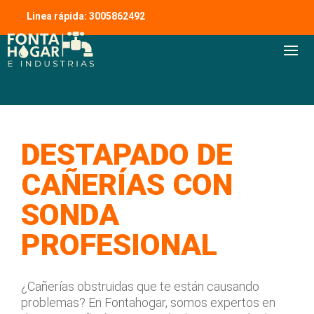
Linea rápida: 3005862492
DESTAPADO DE
CAÑERÍAS CON
SONDA
PROFESIONAL
¿Cañerías obstruidas que te están causando
problemas? En Fontahogar, somos expertos en