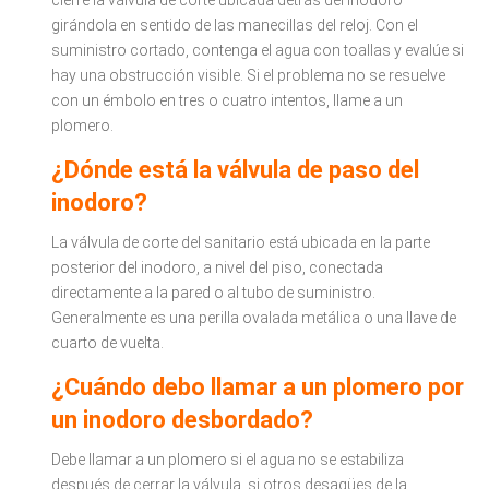
cierre la válvula de corte ubicada detrás del inodoro
girándola en sentido de las manecillas del reloj. Con el
suministro cortado, contenga el agua con toallas y evalúe si
hay una obstrucción visible. Si el problema no se resuelve
con un émbolo en tres o cuatro intentos, llame a un
plomero.
¿Dónde está la válvula de paso del
inodoro?
La válvula de corte del sanitario está ubicada en la parte
posterior del inodoro, a nivel del piso, conectada
directamente a la pared o al tubo de suministro.
Generalmente es una perilla ovalada metálica o una llave de
cuarto de vuelta.
¿Cuándo debo llamar a un plomero por
un inodoro desbordado?
Debe llamar a un plomero si el agua no se estabiliza
después de cerrar la válvula, si otros desagües de la