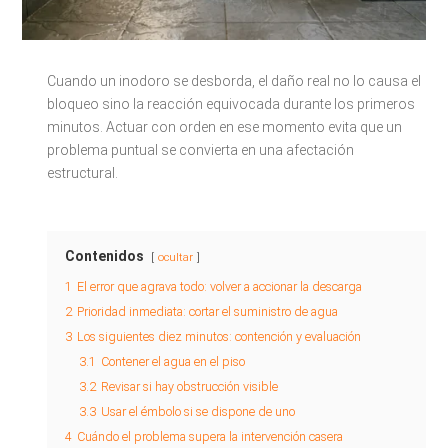
Cuando un inodoro se desborda, el daño real no lo causa el
bloqueo sino la reacción equivocada durante los primeros
minutos. Actuar con orden en ese momento evita que un
problema puntual se convierta en una afectación
estructural.
Contenidos
ocultar
1
El error que agrava todo: volver a accionar la descarga
2
Prioridad inmediata: cortar el suministro de agua
3
Los siguientes diez minutos: contención y evaluación
3.1
Contener el agua en el piso
3.2
Revisar si hay obstrucción visible
3.3
Usar el émbolo si se dispone de uno
4
Cuándo el problema supera la intervención casera