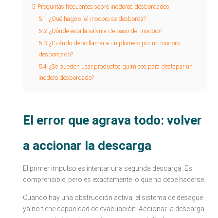
5
Preguntas frecuentes sobre inodoros desbordados
5.1
¿Qué hago si el inodoro se desborda?
5.2
¿Dónde está la válvula de paso del inodoro?
5.3
¿Cuándo debo llamar a un plomero por un inodoro
desbordado?
5.4
¿Se pueden usar productos químicos para destapar un
inodoro desbordado?
El error que agrava todo: volver
a accionar la descarga
El primer impulso es intentar una segunda descarga. Es
comprensible, pero es exactamente lo que no debe hacerse.
Cuando hay una obstrucción activa, el sistema de desagüe
ya no tiene capacidad de evacuación. Accionar la descarga