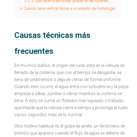
3.3
3. Qué hacer si escuchas golpes en las tuberías
4
Cuándo tiene sentido llamar a un experto de Fontahogar
Causas técnicas más
frecuentes
En muchos baños, el origen del ruido está en la válvula de
llenado de la cisterna, que con el tiempo se desgasta, se
llena de sedimentos o deja de cerrar de forma uniforme.
Cuando esto ocurre, el agua entra con turbulencia y la pieza
empieza a silbar, zumbar o vibrar mientras la cisterna se
llena. A esto se suma un flotador mal regulado o trabado,
que impide que la válvula cierre a tiempo y prolonga el ruido
varios segundos más de lo normal.
Otro motivo habitual es el golpe de ariete, un fenómeno de
presión que aparece cuando el flujo de agua se detiene de