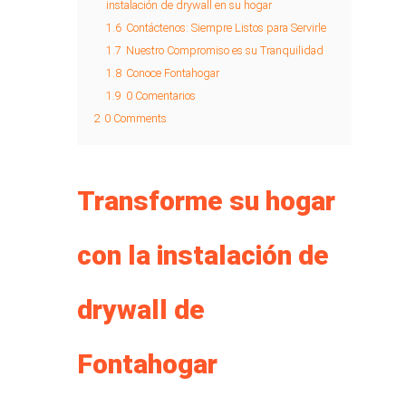
instalación de drywall en su hogar
1.6
Contáctenos: Siempre Listos para Servirle
1.7
Nuestro Compromiso es su Tranquilidad
1.8
Conoce Fontahogar
1.9
0 Comentarios
2
0 Comments
Transforme su hogar
con la instalación de
drywall de
Fontahogar